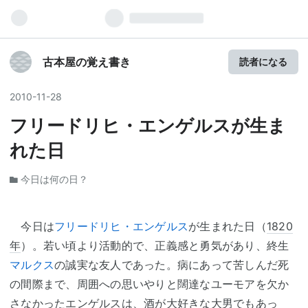
古本屋の覚え書き
読者になる
2010
-
11
-
28
フリードリヒ・エンゲルスが生ま
れた日
今日は何の日？
今日は
フリードリヒ・エンゲルス
が生まれた日（
1820
年
）。若い頃より活動的で、正義感と勇気があり、終生
マルクス
の誠実な友人であった。病にあって苦しんだ死
の間際まで、周囲への思いやりと闊達なユーモアを欠か
さなかった
エンゲルス
は、酒が大好きな大男でもあっ