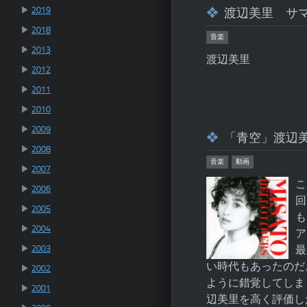
▶
2019
渡辺美里 サマ
▶
2018
音楽
▶
2013
渡辺美里
▶
2012
▶
2011
▶
2010
▶
2009
「青空」渡辺
▶
2008
音楽
動画
▶
2007
こ
▶
2006
回
▶
2005
も
▶
2004
ア
▶
2003
最
い時代もあったのだ
▶
2002
ように錯覚してしま
▶
2001
辺美里を高く評価し