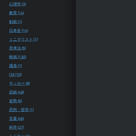
心理学 (3)
教育 (14)
剣術 (1)
日本史 (14)
ミニマリスト (1)
思考法 (6)
映画 (130)
護身 (1)
CM (10)
サッカー (8)
武術 (49)
姿勢 (6)
思想・哲学 (1)
言葉 (46)
科学 (27)