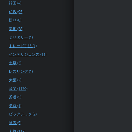
韓国 (4)
仏教 (95)
悟り (8)
美術 (28)
ミリタリー (1)
トレード手法 (1)
インテリジェンス (11)
土壌 (3)
レスリング (1)
大葉 (2)
音楽 (1170)
柔道 (5)
テロ (1)
ビッグテック (2)
陰謀 (5)
人物 (117)