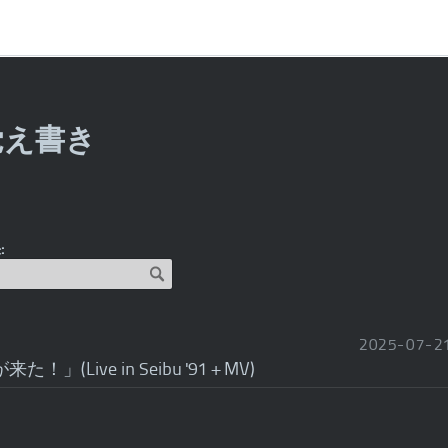
覚え書き
:
2025
-
07
-
2
」(Live in Seibu '91 + MV)