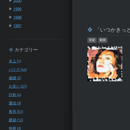
▶
2000
▶
1999
▶
1998
▶
1997
「いつかきっ
音楽
動画
カテゴリー
水上 (1)
バイク (44)
裁縫 (2)
お笑い (27)
詐欺 (4)
通信 (3)
善意 (51)
建築 (12)
将棋 (3)