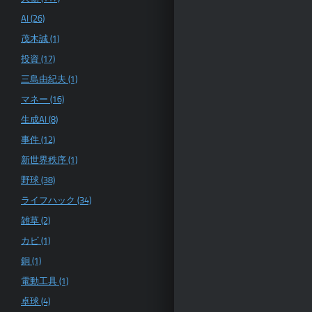
AI (26)
茂木誠 (1)
投資 (17)
三島由紀夫 (1)
マネー (16)
生成AI (8)
事件 (12)
新世界秩序 (1)
野球 (38)
ライフハック (34)
雑草 (2)
カビ (1)
銅 (1)
電動工具 (1)
卓球 (4)