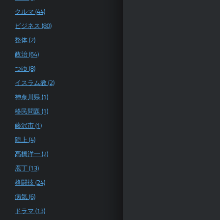
クルマ (44)
ビジネス (80)
整体 (2)
政治 (64)
つゆ (8)
イスラム教 (2)
神奈川県 (1)
移民問題 (1)
藤沢市 (1)
陸上 (4)
髙橋洋一 (2)
庖丁 (13)
格闘技 (24)
病気 (6)
ドラマ (13)