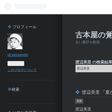
プロフィール
古本屋の
古い書評＆動画
id:sessendo
渡辺美里 の検索結果
このブログについて
検索
渡辺美里 「夏が来た！
音楽
渡辺美里